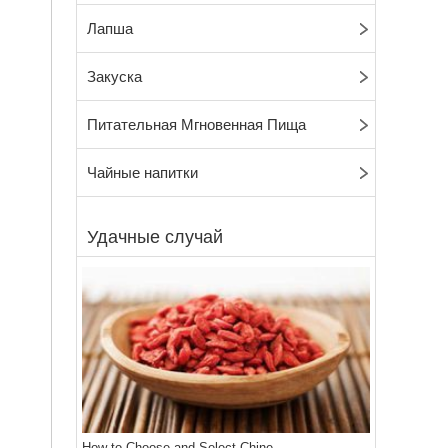
Лапша
Закуска
Питательная Мгновенная Пища
Чайные напитки
Удачные случай
How to Choose and Select Chine...