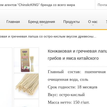
м агентов “ChinslicKING” бренда со всего мира
Почта
Главная
Бренд введения
Продукты
О нас
овая и гречневая лапша со остро-кислым вкусом древесны...
Конжаковая и гречневая лап
грибов и ямса китайского
Главный состав: пшеничная
очищенная вода, соль
Срок годности: 18 месяцев
Вкус: остро-кислый
Масса нетто: 150 г/шт.