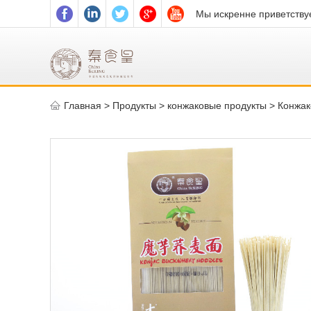
Мы искренне приветствуе
Главная
>
Продукты >
конжаковые продукты
>
Конжак