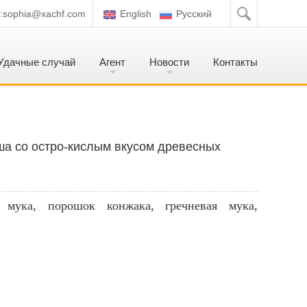
:
sophia@xachf.com
English
Pусский
Удачные случай
Агент
Новости
Контакты
ша со остро-кислым вкусом древесных
 мука, порошок конжака, гречневая мука,